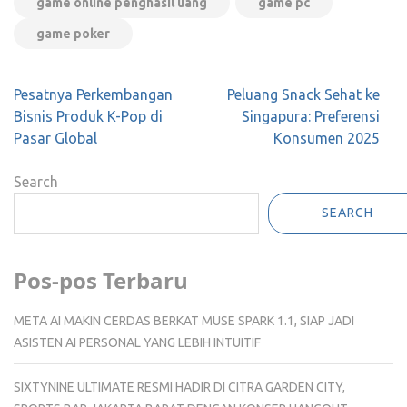
game online penghasil uang
game pc
game poker
Post
Pesatnya Perkembangan
Peluang Snack Sehat ke
navigation
Bisnis Produk K-Pop di
Singapura: Preferensi
Pasar Global
Konsumen 2025
Search
SEARCH
Pos-pos Terbaru
META AI MAKIN CERDAS BERKAT MUSE SPARK 1.1, SIAP JADI
ASISTEN AI PERSONAL YANG LEBIH INTUITIF
SIXTYNINE ULTIMATE RESMI HADIR DI CITRA GARDEN CITY,