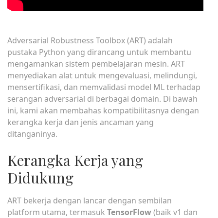
Adversarial Robustness Toolbox (ART) adalah
pustaka Python yang dirancang untuk membantu
mengamankan sistem pembelajaran mesin. ART
menyediakan alat untuk mengevaluasi, melindungi,
mensertifikasi, dan memvalidasi model ML terhadap
serangan adversarial di berbagai domain. Di bawah
ini, kami akan membahas kompatibilitasnya dengan
kerangka kerja dan jenis ancaman yang
ditanganinya.
Kerangka Kerja yang
Didukung
ART bekerja dengan lancar dengan sembilan
platform utama, termasuk
TensorFlow
(baik v1 dan