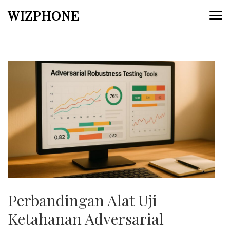
Skip
WIZPHONE
to
content
(Press
Enter)
Perbandingan Alat Uji
Ketahanan Adversarial