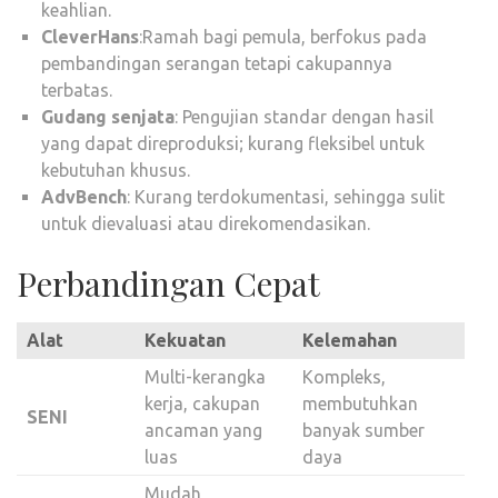
keahlian.
CleverHans
:Ramah bagi pemula, berfokus pada
pembandingan serangan tetapi cakupannya
terbatas.
Gudang senjata
: Pengujian standar dengan hasil
yang dapat direproduksi; kurang fleksibel untuk
kebutuhan khusus.
AdvBench
: Kurang terdokumentasi, sehingga sulit
untuk dievaluasi atau direkomendasikan.
Perbandingan Cepat
Alat
Kekuatan
Kelemahan
Multi-kerangka
Kompleks,
kerja, cakupan
membutuhkan
SENI
ancaman yang
banyak sumber
luas
daya
Mudah