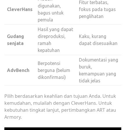
Fitur terbatas,
digunakan,
CleverHans
fokus pada tugas
bagus untuk
penglihatan
pemula
Hasil yang dapat
Gudang
direproduksi,
Kaku, kurang
senjata
ramah
dapat disesuaikan
kepatuhan
Dokumentasi yang
Berpotensi
buruk,
AdvBench
berguna (belum
kemampuan yang
dikonfirmasi)
tidak jelas
Pilih berdasarkan keahlian dan tujuan Anda. Untuk
kemudahan, mulailah dengan CleverHans. Untuk
kebutuhan tingkat lanjut, pertimbangkan ART atau
Armory.