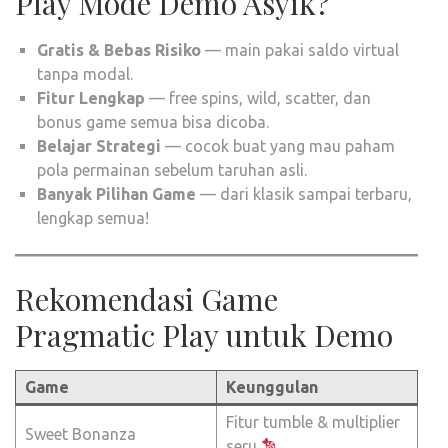
Play Mode Demo Asyik?
Gratis & Bebas Risiko
— main pakai saldo virtual
tanpa modal.
Fitur Lengkap
— free spins, wild, scatter, dan
bonus game semua bisa dicoba.
Belajar Strategi
— cocok buat yang mau paham
pola permainan sebelum taruhan asli.
Banyak Pilihan Game
— dari klasik sampai terbaru,
lengkap semua!
Rekomendasi Game
Pragmatic Play untuk Demo
Game
Keunggulan
Fitur tumble & multiplier
Sweet Bonanza
seru