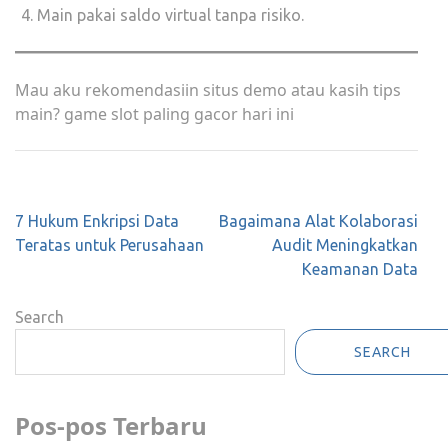
Main pakai saldo virtual tanpa risiko.
Mau aku rekomendasiin situs demo atau kasih tips
main?
game slot paling gacor hari ini
Post
7 Hukum Enkripsi Data
Bagaimana Alat Kolaborasi
navigation
Teratas untuk Perusahaan
Audit Meningkatkan
Keamanan Data
Search
SEARCH
Pos-pos Terbaru