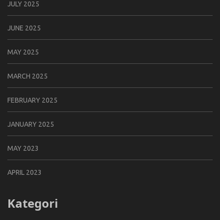
JULY 2025
JUNE 2025
MAY 2025
MARCH 2025
FEBRUARY 2025
JANUARY 2025
MAY 2023
APRIL 2023
Kategori