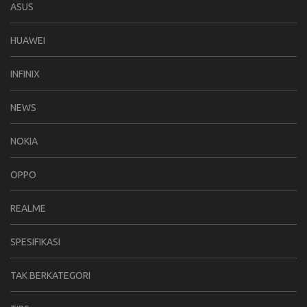
ASUS
HUAWEI
INFINIX
NEWS
NOKIA
OPPO
REALME
SPESIFIKASI
TAK BERKATEGORI