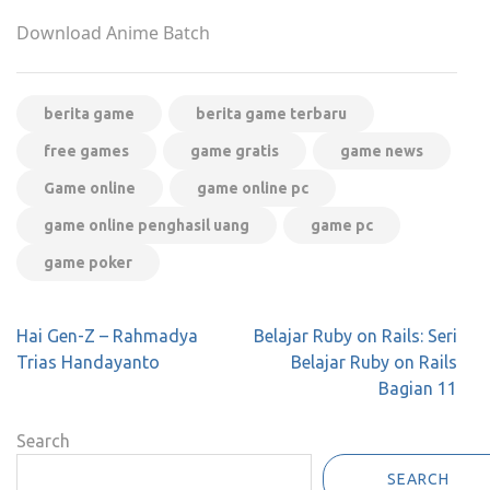
Download Anime Batch
berita game
berita game terbaru
free games
game gratis
game news
Game online
game online pc
game online penghasil uang
game pc
game poker
Post
Hai Gen-Z – Rahmadya
Belajar Ruby on Rails: Seri
navigation
Trias Handayanto
Belajar Ruby on Rails
Bagian 11
Search
SEARCH