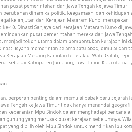
han pusat pemerintahan dari Jawa Tengah ke Jawa Timur,
am perubahan dinamika politik, keagamaan, dan kehidupan s
agai kelanjutan dari Kerajaan Mataram Kuno, merupakan
d ke-10. Dinasti Sanjaya dari Kerajaan Mataram Kuno di Jaw
memindahkan pusat pemerintahan mereka dari Jawa Tengah
ana, menjadi tokoh utama dalam pembentukan kerajaan ini 
inasti Isyana memerintah selama satu abad, dimulai dari 
a Kerajaan Medang Kamulan terletak di Watu Galuh, tepi
kenal sebagai Kabupaten Jombang, Jawa Timur. Kota utaman
han
lan, berperan penting dalam memulai babak baru sejarah 
Jawa Tengah ke Jawa Timur tidak hanya menandai geografi
 dan keberanian Mpu Sindok dalam menghadapi bencana a
an gunung yang merusak pusat kerajaan sebelumnya. Wil
pat yang dipilih oleh Mpu Sindok untuk mendirikan ibu kot