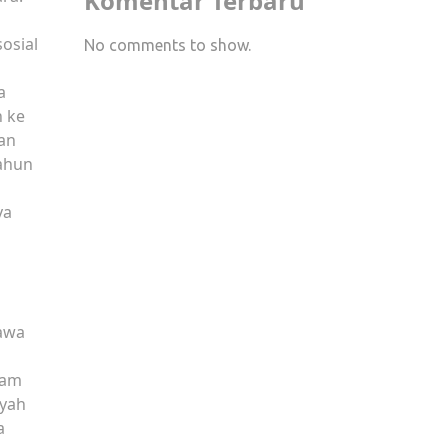
Komentar Terbaru
osial
No comments to show.
a
 ke
dan
tahun
ya
Jawa
lam
ayah
a