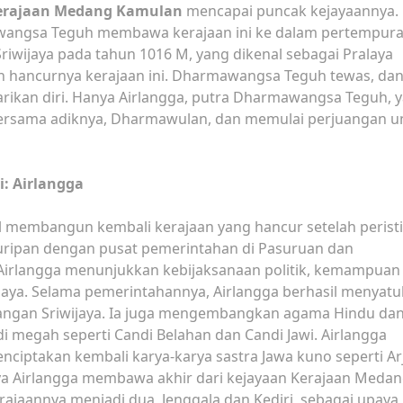
erajaan Medang Kamulan
mencapai puncak kejayaannya.
wangsa Teguh membawa kerajaan ini ke dalam pertempur
riwijaya pada tahun 1016 M, yang dikenal sebagai Pralaya
 hancurnya kerajaan ini. Dharmawangsa Teguh tewas, da
arikan diri. Hanya Airlangga, putra Dharmawangsa Teguh, 
n bersama adiknya, Dharmawulan, dan memulai perjuangan u
: Airlangga
il membangun kembali kerajaan yang hancur setelah perist
uripan dengan pusat pemerintahan di Pasuruan dan
 Airlangga menunjukkan kebijaksanaan politik, kemampuan
daya. Selama pemerintahannya, Airlangga berhasil menyat
rangan Sriwijaya. Ia juga mengembangkan agama Hindu da
 megah seperti Candi Belahan dan Candi Jawi. Airlangga
enciptakan kembali karya-karya sastra Jawa kuno seperti A
a Airlangga membawa akhir dari kejayaan Kerajaan Meda
ajaannya menjadi dua, Jenggala dan Kediri, sebagai upaya