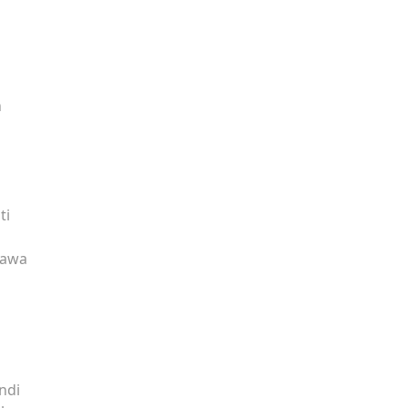
n
ti
Jawa
ndi