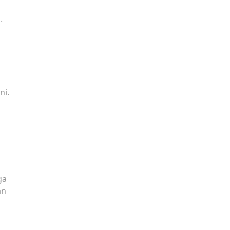
.
ni.
ga
an