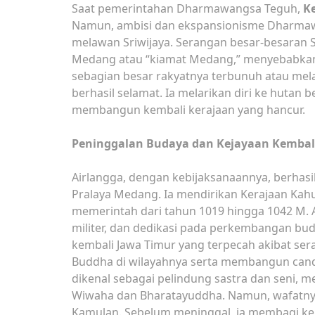
Saat pemerintahan Dharmawangsa Teguh,
K
Namun, ambisi dan ekspansionisme Dharma
melawan Sriwijaya. Serangan besar-besaran S
Medang atau “kiamat Medang,” menyebabkan
sebagian besar rakyatnya terbunuh atau mel
berhasil selamat. Ia melarikan diri ke huta
membangun kembali kerajaan yang hancur.
Peninggalan Budaya dan Kejayaan Kembali
Airlangga, dengan kebijaksanaannya, berhas
Pralaya Medang. Ia mendirikan Kerajaan Kah
memerintah dari tahun 1019 hingga 1042 M.
militer, dan dedikasi pada perkembangan bu
kembali Jawa Timur yang terpecah akibat se
Buddha di wilayahnya serta membangun candi
dikenal sebagai pelindung sastra dan seni, m
Wiwaha dan Bharatayuddha. Namun, wafatny
Kamulan. Sebelum meninggal, ia membagi ker