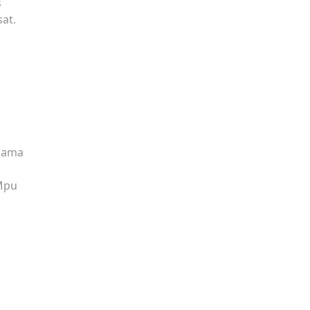
s
at.
elama
 Mpu