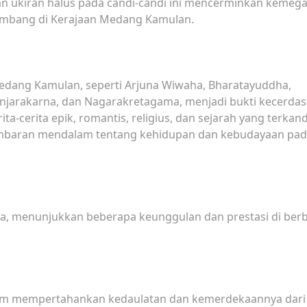
dan ukiran halus pada candi-candi ini mencerminkan kemeg
mbang di Kerajaan Medang Kamulan.
 Medang Kamulan, seperti Arjuna Wiwaha, Bharatayuddha,
njarakarna, dan Nagarakretagama, menjadi bukti kecerda
ita-cerita epik, romantis, religius, dan sejarah yang terka
ambaran mendalam tentang kehidupan dan kebudayaan pa
a, menunjukkan beberapa keunggulan dan prestasi di ber
am mempertahankan kedaulatan dan kemerdekaannya dari