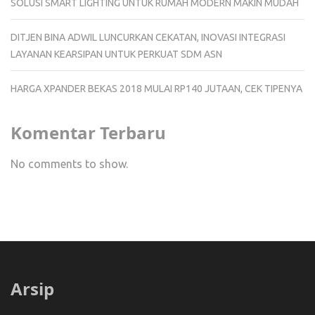
SOLUSI SMART LIGHTING UNTUK RUMAH MODERN MAKIN MUDAH
DITJEN BINA ADWIL LUNCURKAN CEKATAN, INOVASI INTEGRASI
LAYANAN KEARSIPAN UNTUK PERKUAT SDM ASN
HARGA XPANDER BEKAS 2018 MULAI RP140 JUTAAN, CEK TIPENYA
Komentar Terbaru
No comments to show.
Arsip