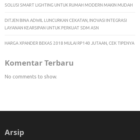
SOLUSI SMART LIGHTING UNTUK RUMAH MODERN MAKIN MUDAH
DITJEN BINA ADWIL LUNCURKAN CEKATAN, INOVASI INTEGRASI
LAYANAN KEARSIPAN UNTUK PERKUAT SDM ASN
HARGA XPANDER BEKAS 2018 MULAI RP140 JUTAAN, CEK TIPENYA
Komentar Terbaru
No comments to show.
Arsip