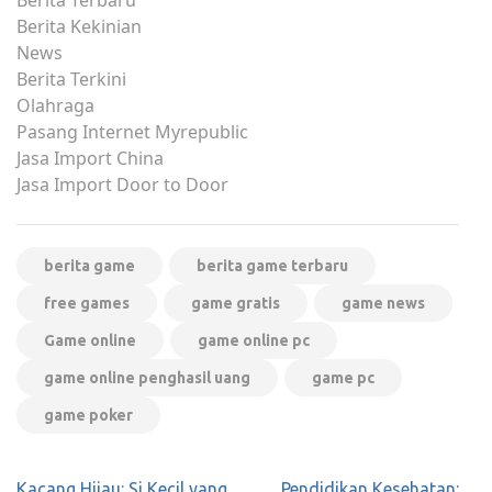
Berita Terbaru
Berita Kekinian
News
Berita Terkini
Olahraga
Pasang Internet Myrepublic
Jasa Import China
Jasa Import Door to Door
berita game
berita game terbaru
free games
game gratis
game news
Game online
game online pc
game online penghasil uang
game pc
game poker
Post
Kacang Hijau: Si Kecil yang
Pendidikan Kesehatan: