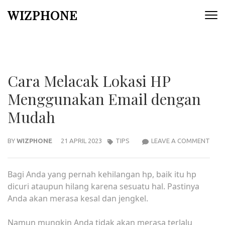
Skip
WIZPHONE
to
content
(Press
Enter)
Cara Melacak Lokasi HP
Menggunakan Email dengan
Mudah
CAR
BY
WIZPHONE
21 APRIL 2023
TIPS
LEAVE A COMMENT
MEL
LOKA
Bagi Anda yang pernah kehilangan hp, baik itu hp
HP
dicuri ataupun hilang karena sesuatu hal. Pastinya
MEN
Anda akan merasa kesal dan jengkel.
EMAI
DEN
Namun mungkin Anda tidak akan merasa terlalu
MUD