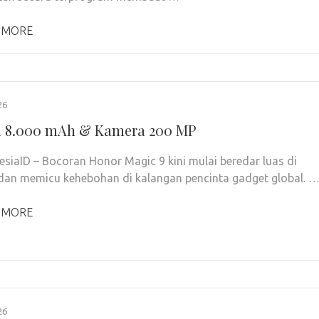
 MORE
26
i 8.000 mAh & Kamera 200 MP
siaID – Bocoran Honor Magic 9 kini mulai beredar luas di
 dan memicu kehebohan di kalangan pencinta gadget global. 
 MORE
26