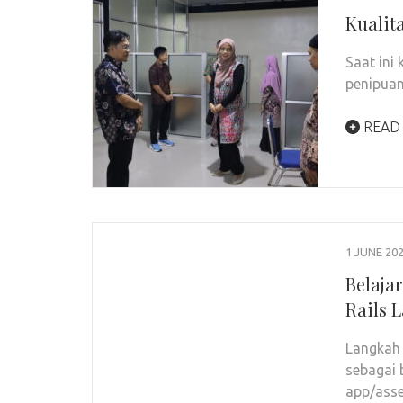
Kualit
Saat ini
penipuan
READ
1 JUNE 20
Belaja
Rails 
Langkah 
sebagai 
app/asse