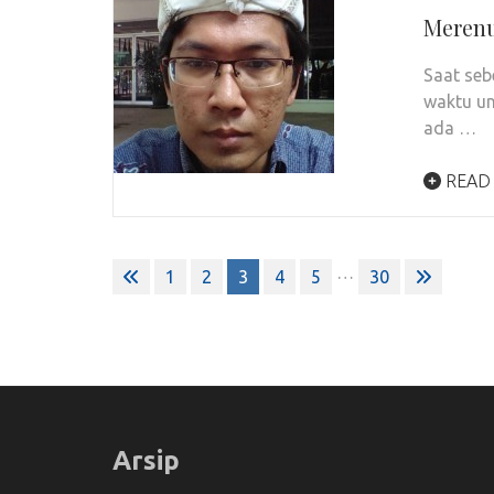
Merenu
Saat seb
waktu un
ada …
READ
Posts
…
1
2
3
4
5
30
pagination
Arsip