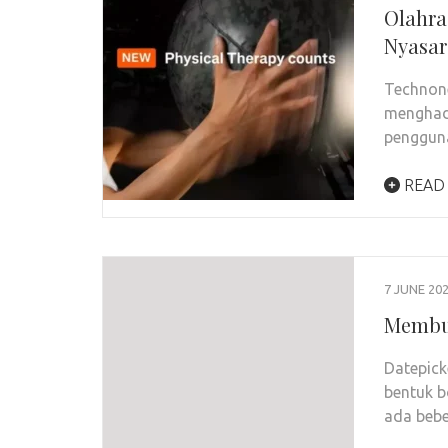
Olahra
Nyasar
Technones
menghadi
pengguna
READ
7 JUNE 20
Membua
Datepick
bentuk b
ada beb