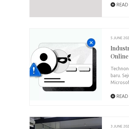
READ
5 JUNE 20
Indust
Online
Technone
baru. Se
Microsof
READ
3 JUNE 20