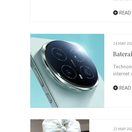
READ
24 MAY 20
Batera
Technone
internet
READ
22 MAY 20