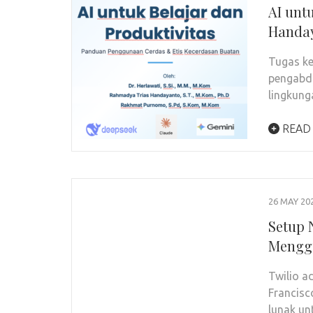
AI unt
Handa
Tugas ke
pengabd
lingkung
READ
26 MAY 20
Setup 
Menggu
Twilio a
Francisc
lunak u