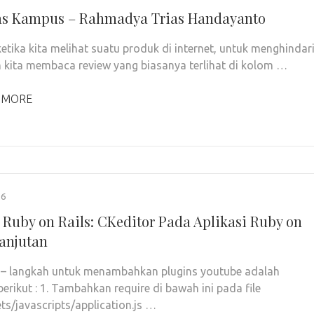
as Kampus – Rahmadya Trias Handayanto
 ketika kita melihat suatu produk di internet, untuk menghindar
 kita membaca review yang biasanya terlihat di kolom …
 MORE
26
r Ruby on Rails: CKeditor Pada Aplikasi Ruby on
Lanjutan
– langkah untuk menambahkan plugins youtube adalah
berikut : 1. Tambahkan require di bawah ini pada file
ts/javascripts/application.js …