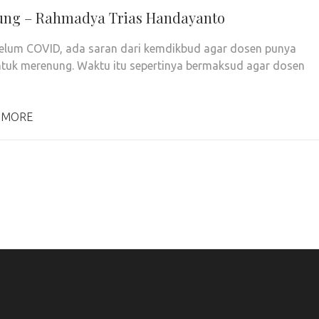
ng – Rahmadya Trias Handayanto
elum COVID, ada saran dari kemdikbud agar dosen punya
tuk merenung. Waktu itu sepertinya bermaksud agar dosen
 MORE