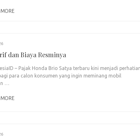
 MORE
26
rif dan Biaya Resminya
siaID – Pajak Honda Brio Satya terbaru kini menjadi perhatia
bagi para calon konsumen yang ingin meminang mobil
an …
 MORE
26