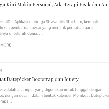
ga Kini Makin Personal, Ada Terapi Fisik dan Ant
iaID – Aplikasi olahraga Strava rilis fitur baru, kembali
rkan pembaruan besar yang menarik perhatian para
nya di seluruh dunia. …
 MORE
26
t Datepicker Bootstrap dan Jquery
er adalah alat input yang digunakan untuk tanggal dengan
ox dengan desain dalam bentuk kalender. Membuat Datepicke
erapa …