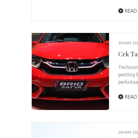
READ
30 MAY 20
Cek Ta
Technone
penting 
perkota
READ
28 MAY 20