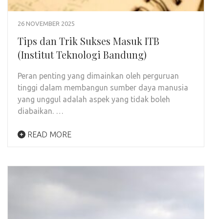
26 NOVEMBER 2025
Tips dan Trik Sukses Masuk ITB
(Institut Teknologi Bandung)
Peran penting yang dimainkan oleh perguruan
tinggi dalam membangun sumber daya manusia
yang unggul adalah aspek yang tidak boleh
diabaikan. …
READ MORE