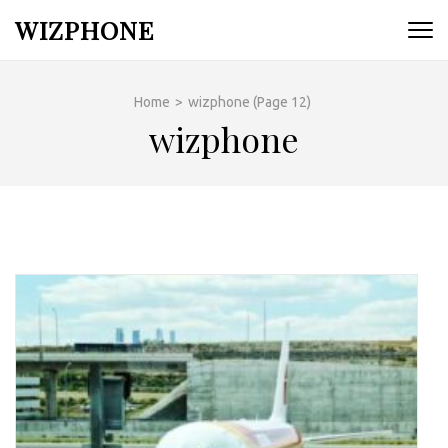
Skip
WIZPHONE
to
content
(Press
Home
>
wizphone
(Page 12)
Enter)
wizphone