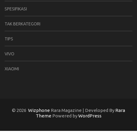
SPESIFIKASI
TAK BERKATEGORI
TIPS
VIVO
XIAOMI
© 2026
Wizphone
Rara Magazine | Developed By
Rara
Theme
Powered by
WordPress