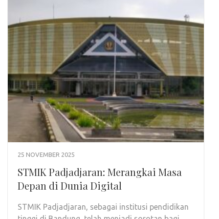
25 NOVEMBER 2025
STMIK Padjadjaran: Merangkai Masa
Depan di Dunia Digital
STMIK Padjadjaran, sebagai institusi pendidikan
tinggi di Bandung, telah menjadi sorotan bagi