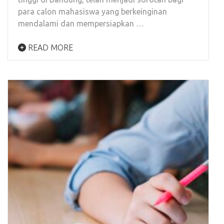
para calon mahasiswa yang berkeinginan
mendalami dan mempersiapkan …
READ MORE