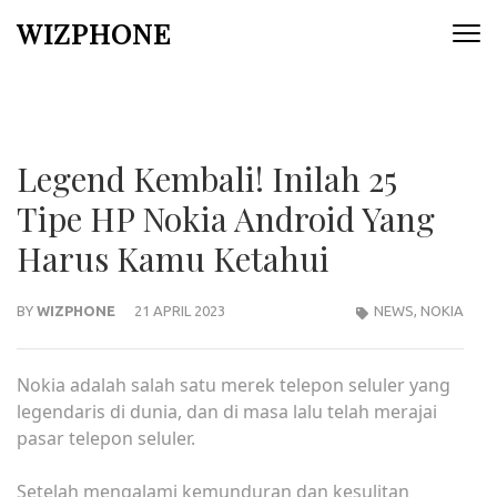
Skip
WIZPHONE
to
content
(Press
Enter)
Legend Kembali! Inilah 25
Tipe HP Nokia Android Yang
Harus Kamu Ketahui
BY
WIZPHONE
21 APRIL 2023
NEWS
,
NOKIA
Nokia adalah salah satu merek telepon seluler yang
legendaris di dunia, dan di masa lalu telah merajai
pasar telepon seluler.
Setelah mengalami kemunduran dan kesulitan