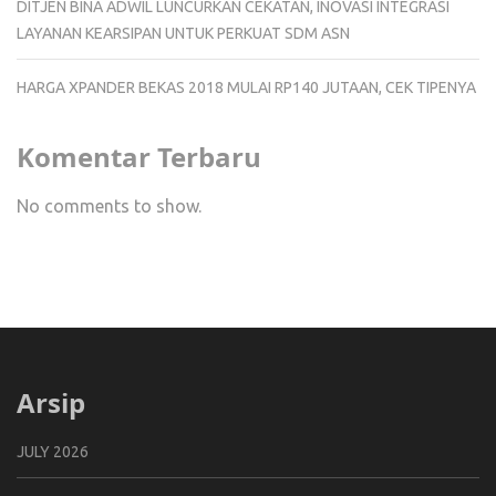
DITJEN BINA ADWIL LUNCURKAN CEKATAN, INOVASI INTEGRASI
LAYANAN KEARSIPAN UNTUK PERKUAT SDM ASN
HARGA XPANDER BEKAS 2018 MULAI RP140 JUTAAN, CEK TIPENYA
Komentar Terbaru
No comments to show.
Arsip
JULY 2026